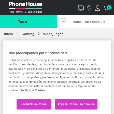
Phonehouse
0
Todo
Inicio
Gaming
Videojuegos
Nos preocupamos por tu privacidad
Utilizamos cookies y tecnologías similares propias y de terceros, de
sesión o persistentes, para hacer funcionar de manera segura nuestra
página web y personalizar su contenido. Igualmente, utilizamos cookies
para medir y obtener datos de la navegación que realizas y para ajustar la
publicidad a tus gustos y preferencias. Puedes configurar y aceptar el uso
de cookies a continuación. Asimismo, puedes modificar tus opciones de
consentimiento en cualquier momento visitando la Configuración de
cookies
Política de Cookies
Rechazarlas todas
Aceptar todas las cookies