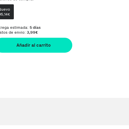
Nuevo
Comentario del vendedor:
Orders are shipp
95,14
€
trega estimada:
5 días
stos de envio:
3,99
€
Añadir al carrito