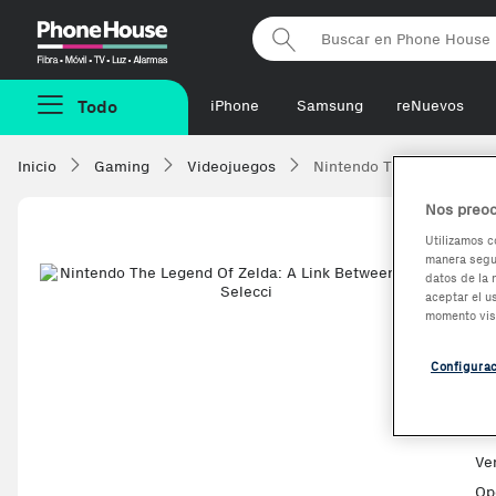
Phonehouse
Todo
iPhone
Samsung
reNuevos
Inicio
Gaming
Videojuegos
Nintendo The Legend Of Z
Nos preoc
Utilizamos c
manera segur
N
datos de la 
aceptar el u
L
momento vis
e
Configura
Ve
Op