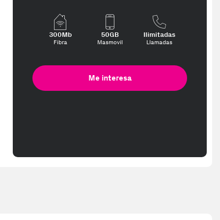
ed in 2-3 working days. Delivery times (3-10 days) might be delayed d
300Mb
50GB
Ilimitadas
Fibra
Masmovil
Llamadas
Me interesa