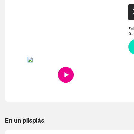
En
Ga
En un plisplás