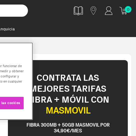
0
anquicia
er funcionar de
medir y obtener
CONTRATA LAS
 configurar y
o en cualquier
MEJORES TARIFAS
FIBRA + MÓVIL CON
 las cookies
MASMOVIL
FIBRA 300MB + 50GB MASMOVIL POR
34,90€/MES