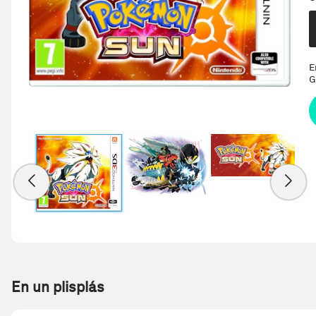
E
G
En un plisplás