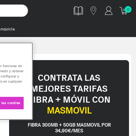
0
anquicia
er funcionar de
medir y obtener
CONTRATA LAS
 configurar y
o en cualquier
MEJORES TARIFAS
FIBRA + MÓVIL CON
 las cookies
MASMOVIL
FIBRA 300MB + 50GB MASMOVIL POR
34,90€/MES