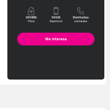
pped in 2-3 working days. Delivery times (3-10 days) might be delayed 
300Mb
50GB
Ilimitadas
Fibra
Masmovil
Llamadas
Me interesa