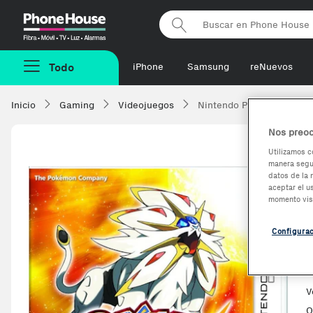
Phonehouse
Todo
iPhone
Samsung
reNuevos
Inicio
Gaming
Videojuegos
Nintendo Pokémon Sun, 3
Nos preoc
Utilizamos c
manera segur
datos de la 
aceptar el u
momento vis
Configura
V
O