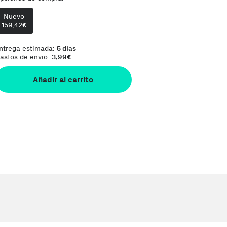
Nuevo
Comentario del vendedor:
Orders are shi
159,42
€
ntrega estimada:
5 días
astos de envio:
3,99
€
Añadir al carrito