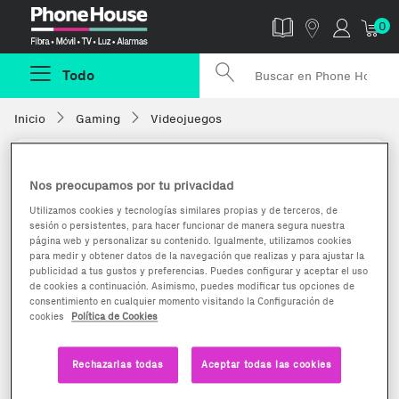
Phonehouse
0
Todo
Inicio
Gaming
Videojuegos
Nos preocupamos por tu privacidad
Utilizamos cookies y tecnologías similares propias y de terceros, de
sesión o persistentes, para hacer funcionar de manera segura nuestra
página web y personalizar su contenido. Igualmente, utilizamos cookies
para medir y obtener datos de la navegación que realizas y para ajustar la
publicidad a tus gustos y preferencias. Puedes configurar y aceptar el uso
de cookies a continuación. Asimismo, puedes modificar tus opciones de
consentimiento en cualquier momento visitando la Configuración de
cookies
Política de Cookies
Rechazarlas todas
Aceptar todas las cookies