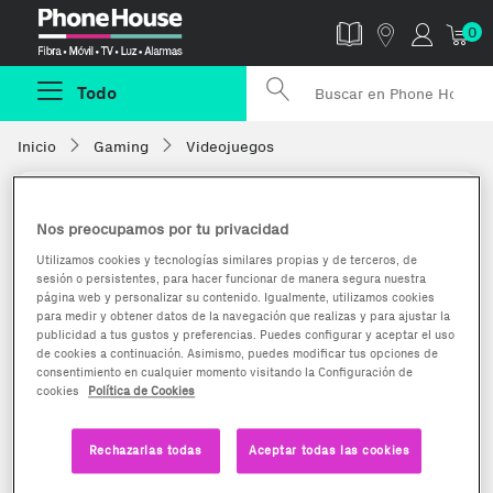
Phonehouse
0
Todo
Inicio
Gaming
Videojuegos
Nos preocupamos por tu privacidad
Utilizamos cookies y tecnologías similares propias y de terceros, de
sesión o persistentes, para hacer funcionar de manera segura nuestra
página web y personalizar su contenido. Igualmente, utilizamos cookies
para medir y obtener datos de la navegación que realizas y para ajustar la
publicidad a tus gustos y preferencias. Puedes configurar y aceptar el uso
de cookies a continuación. Asimismo, puedes modificar tus opciones de
consentimiento en cualquier momento visitando la Configuración de
cookies
Política de Cookies
Rechazarlas todas
Aceptar todas las cookies