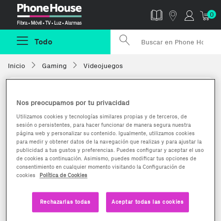
Phonehouse
0
Todo
Inicio
Gaming
Videojuegos
Nos preocupamos por tu privacidad
Utilizamos cookies y tecnologías similares propias y de terceros, de
sesión o persistentes, para hacer funcionar de manera segura nuestra
página web y personalizar su contenido. Igualmente, utilizamos cookies
para medir y obtener datos de la navegación que realizas y para ajustar la
publicidad a tus gustos y preferencias. Puedes configurar y aceptar el uso
de cookies a continuación. Asimismo, puedes modificar tus opciones de
consentimiento en cualquier momento visitando la Configuración de
cookies
Política de Cookies
Rechazarlas todas
Aceptar todas las cookies