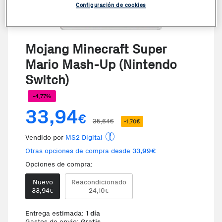
Configuración de cookies
VER VIDEO
Mojang Minecraft Super
Mario Mash-Up (Nintendo
Switch)
-4,77%
33,94
€
35,64€
-1,70€
Vendido por
MS2 Digital
Otras opciones de compra desde
33,99€
Opciones de compra:
Nuevo
Reacondicionado
Te damos la oportunidad de elegi
33,94
24,10
€
€
Entrega estimada:
1 día
Gastos de envio:
Gratis