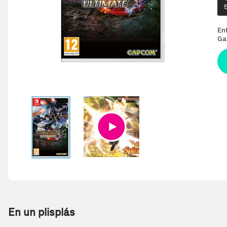
En
Ga
En un plisplás