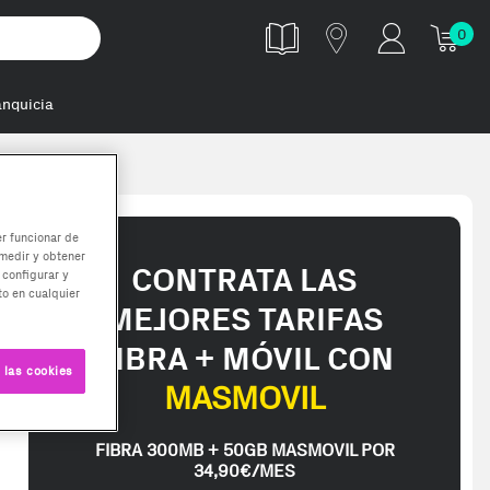
0
anquicia
er funcionar de
medir y obtener
CONTRATA LAS
 configurar y
o en cualquier
MEJORES TARIFAS
FIBRA + MÓVIL CON
 las cookies
MASMOVIL
FIBRA 300MB + 50GB MASMOVIL POR
34,90€/MES
ed in 2-3 working days. Delivery times (3-10 days) might be delayed d