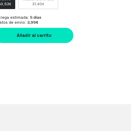
50,53
31,40
€
€
trega estimada:
5 días
stos de envio:
3,99
€
Añadir al carrito