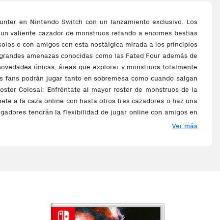
unter en Nintendo Switch con un lanzamiento exclusivo. Los
e un valiente cazador de monstruos retando a enormes bestias
solos o con amigos con esta nostálgica mirada a los principios
 de grandes amenazas conocidas como las Fated Four además de
 novedades únicas, áreas que explorar y monstruos totalmente
.Los fans podrán jugar tanto en sobremesa como cuando salgan
oster Colosal: Enfréntate al mayor roster de monstruos de la
ete a la caza online con hasta otros tres cazadores o haz una
ugadores tendrán la flexibilidad de jugar online con amigos en
iones en Generations, un nuevo y desafiante nivel llamado rango
Ver más
omizable: Expandiendo los cuatro Estilos y súper movimientos
es para mayores opciones de personalización: .Brave Style -
as.Alchemy Style: Ayuda a los compañeros de equipo creando
sos, armas y armaduras incluyendo todo el Nuevo equipo que se