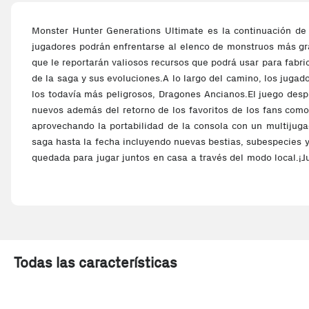
Monster Hunter Generations Ultimate es la continuación de
jugadores podrán enfrentarse al elenco de monstruos más gra
que le reportarán valiosos recursos que podrá usar para fabri
de la saga y sus evoluciones.A lo largo del camino, los jug
los todavía más peligrosos, Dragones Ancianos.El juego desp
nuevos además del retorno de los favoritos de los fans como
aprovechando la portabilidad de la consola con un multijuga
saga hasta la fecha incluyendo nuevas bestias, subespecies y
quedada para jugar juntos en casa a través del modo local.¡Ju
su TV o salir por ahí y jugar en el modo portátil.Nuevo nivel:
'G' aparece por primera vez para testar las tácticas de bat
llamados Hunter Arts introducidos en Generations, nuevas e
Lanza una serie de ataques para incrementar un medidor qu
útiles objetos durante el desearrollo de la batalla.Profundo
esconde tras las colosales criaturas del juego.
Todas las características