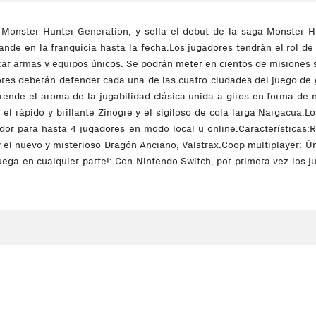
 Monster Hunter Generation, y sella el debut de la saga Monster H
nde en la franquicia hasta la fecha.Los jugadores tendrán el rol d
car armas y equipos únicos. Se podrán meter en cientos de misiones 
adores deberán defender cada una de las cuatro ciudades del juego
rende el aroma de la jugabilidad clásica unida a giros en forma de
 el rápido y brillante Zinogre y el sigiloso de cola larga Nargacua
dor para hasta 4 jugadores en modo local u online.Características:R
 el nuevo y misterioso Dragón Anciano, Valstrax.Coop multiplayer: Ún
ega en cualquier parte!: Con Nintendo Switch, por primera vez los j
 Siguiendo con los niveles previos de rangos alto y bajo para las mis
alla de los cazadores más experimentados.Jugabilidad altamente cust
 indispensables Hunter Arts así como dos Estilos estarán disponibl
e abrirá nuevas maniobras de evasion y poderosos combos con arm
 Sistema de Crafting: Derrota ponderosas bestias para obtener recur