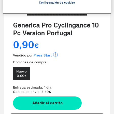
Configuración de cookies
Generica Pro Cyclingance 10
Pc Version Portugal
0,90
€
Vendido por
Press Start
Opciones de compra:
Nuevo
0,90
€
Te damos la oportunidad de elegir
Entrega estimada:
1 día
Gastos de envio:
4,49
€
Añadir al carrito