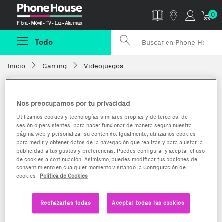
Phonehouse
0
Todo
Inicio
Gaming
Videojuegos
Nos preocupamos por tu privacidad
Utilizamos cookies y tecnologías similares propias y de terceros, de
sesión o persistentes, para hacer funcionar de manera segura nuestra
página web y personalizar su contenido. Igualmente, utilizamos cookies
para medir y obtener datos de la navegación que realizas y para ajustar la
publicidad a tus gustos y preferencias. Puedes configurar y aceptar el uso
de cookies a continuación. Asimismo, puedes modificar tus opciones de
consentimiento en cualquier momento visitando la Configuración de
cookies
Política de Cookies
Rechazarlas todas
Aceptar todas las cookies