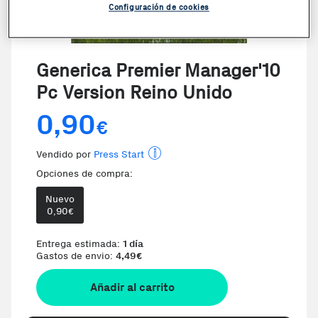
Configuración de cookies
Generica Premier Manager'10
Pc Version Reino Unido
0,90
€
Vendido por
Press Start
Opciones de compra:
Nuevo
0,90
€
Te damos la oportunidad de elegir
Entrega estimada:
1 día
Gastos de envio:
4,49
€
Añadir al carrito