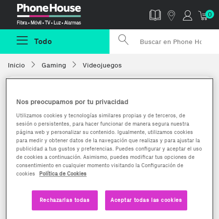
Phonehouse
0
Todo
Inicio
Gaming
Videojuegos
Nos preocupamos por tu privacidad
Utilizamos cookies y tecnologías similares propias y de terceros, de
sesión o persistentes, para hacer funcionar de manera segura nuestra
página web y personalizar su contenido. Igualmente, utilizamos cookies
para medir y obtener datos de la navegación que realizas y para ajustar la
publicidad a tus gustos y preferencias. Puedes configurar y aceptar el uso
de cookies a continuación. Asimismo, puedes modificar tus opciones de
consentimiento en cualquier momento visitando la Configuración de
cookies
Política de Cookies
Rechazarlas todas
Aceptar todas las cookies