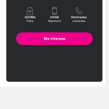
te interese, con los mejores precios. Gracias a nuestros vendedores 
300Mb
50GB
Ilimitadas
Fibra
Masmovil
Llamadas
Me interesa