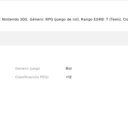
intendo 3DS, Género: RPG (juego de rol), Rango ESRB: T (Teen), Clas
Genero juego
Rol
Clasificación PEGI
+12