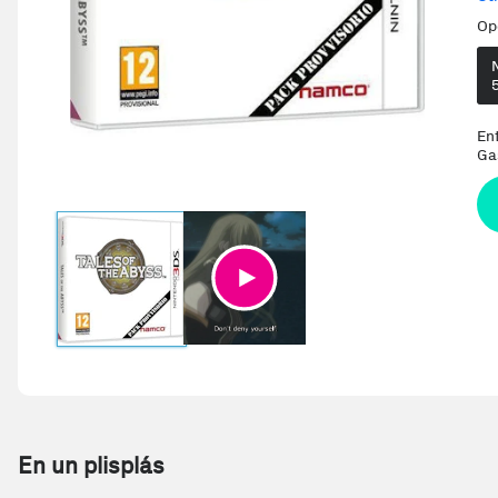
Op
En
Ga
En un plisplás