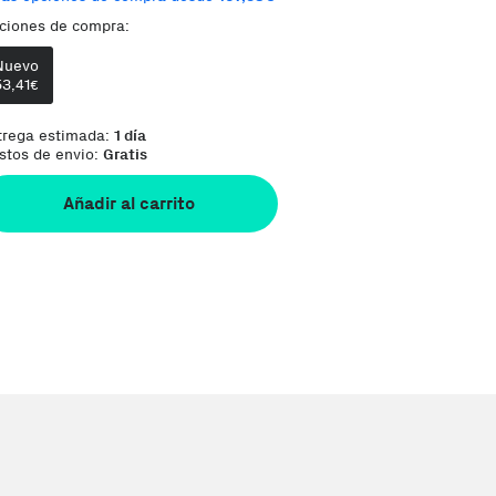
ciones de compra:
Phone House es un Marketplace
Te damos la oportunidad de elegir lo que más 
Nuevo
53,41
€
trega estimada:
1 día
stos de envio:
Gratis
Añadir al carrito