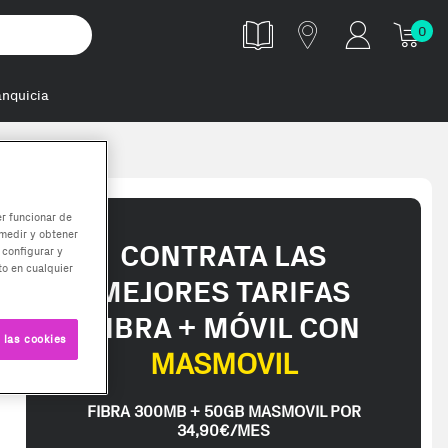
0
anquicia
er funcionar de
medir y obtener
CONTRATA LAS
 configurar y
o en cualquier
MEJORES TARIFAS
FIBRA + MÓVIL CON
 las cookies
MASMOVIL
FIBRA 300MB + 50GB MASMOVIL POR
34,90€/MES