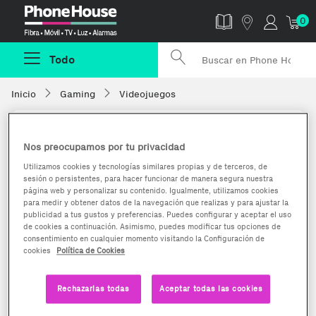
Phonehouse
0
Todo
Inicio
Gaming
Videojuegos
Nos preocupamos por tu privacidad
Utilizamos cookies y tecnologías similares propias y de terceros, de
sesión o persistentes, para hacer funcionar de manera segura nuestra
página web y personalizar su contenido. Igualmente, utilizamos cookies
para medir y obtener datos de la navegación que realizas y para ajustar la
publicidad a tus gustos y preferencias. Puedes configurar y aceptar el uso
de cookies a continuación. Asimismo, puedes modificar tus opciones de
consentimiento en cualquier momento visitando la Configuración de
cookies
Política de Cookies
Rechazarlas todas
Aceptar todas las cookies