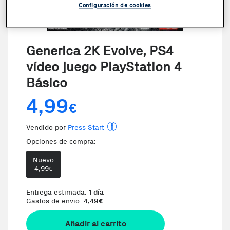
Configuración de cookies
Generica 2K Evolve, PS4
vídeo juego PlayStation 4
Básico
4,99
€
Vendido por
Press Start
Opciones de compra:
Nuevo
4,99
€
Te damos la oportunidad de elegir
Entrega estimada:
1 día
Gastos de envio:
4,49
€
Añadir al carrito