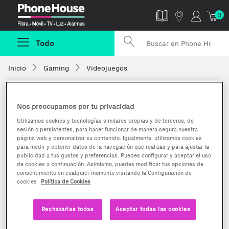
Phonehouse
0
Todo
Inicio
Gaming
Videojuegos
Nos preocupamos por tu privacidad
Utilizamos cookies y tecnologías similares propias y de terceros, de
sesión o persistentes, para hacer funcionar de manera segura nuestra
página web y personalizar su contenido. Igualmente, utilizamos cookies
para medir y obtener datos de la navegación que realizas y para ajustar la
publicidad a tus gustos y preferencias. Puedes configurar y aceptar el uso
de cookies a continuación. Asimismo, puedes modificar tus opciones de
consentimiento en cualquier momento visitando la Configuración de
cookies
Política de Cookies
Rechazarlas todas
Aceptar todas las cookies