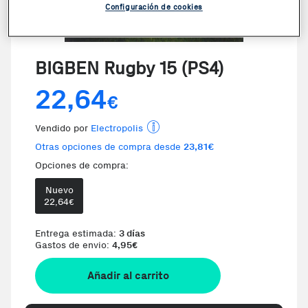
Configuración de cookies
VER VIDEO
BIGBEN Rugby 15 (PS4)
22,64
€
Vendido por
Electropolis
Otras opciones de compra desde
23,81€
Opciones de compra:
Nuevo
Te damos la oportunidad de elegi
22,64
€
Entrega estimada:
3 días
Gastos de envio:
4,95
€
Añadir al carrito