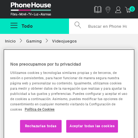
Phonehouse
0
Todo
Inicio
Gaming
Videojuegos
Nos preocupamos por tu privacidad
Utilizamos cookies y tecnologías similares propias y de terceros, de
sesión o persistentes, para hacer funcionar de manera segura nuestra
página web y personalizar su contenido. Igualmente, utilizamos cookies
para medir y obtener datos de la navegación que realizas y para ajustar la
publicidad a tus gustos y preferencias. Puedes configurar y aceptar el uso
de cookies a continuación. Asimismo, puedes modificar tus opciones de
consentimiento en cualquier momento visitando la Configuración de
cookies
Política de Cookies
Rechazarlas todas
Aceptar todas las cookies