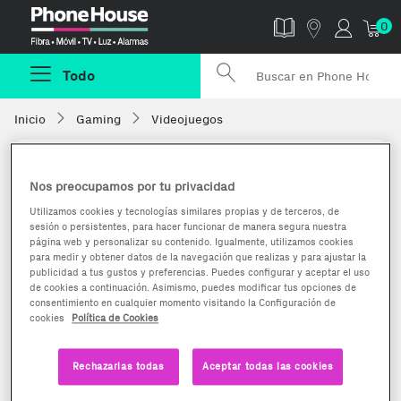
Phonehouse
0
Todo
Inicio
Gaming
Videojuegos
Nos preocupamos por tu privacidad
Utilizamos cookies y tecnologías similares propias y de terceros, de
sesión o persistentes, para hacer funcionar de manera segura nuestra
página web y personalizar su contenido. Igualmente, utilizamos cookies
para medir y obtener datos de la navegación que realizas y para ajustar la
publicidad a tus gustos y preferencias. Puedes configurar y aceptar el uso
de cookies a continuación. Asimismo, puedes modificar tus opciones de
consentimiento en cualquier momento visitando la Configuración de
cookies
Política de Cookies
Rechazarlas todas
Aceptar todas las cookies