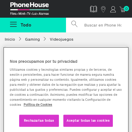
Phonehouse
0
Todo
Inicio
Gaming
Videojuegos
Nos preocupamos por tu privacidad
Utilizamos cookies y tecnologías similares propias y de terceros, de
sesión o persistentes, para hacer funcionar de manera segura nuestra
página web y personalizar su contenido. Igualmente, utilizamos cookies
para medir y obtener datos de la navegación que realizas y para ajustar la
publicidad a tus gustos y preferencias. Puedes configurar y aceptar el uso
de cookies a continuación. Asimismo, puedes modificar tus opciones de
consentimiento en cualquier momento visitando la Configuración de
cookies
Política de Cookies
Rechazarlas todas
Aceptar todas las cookies