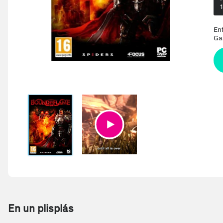
En
Ga
En un plisplás