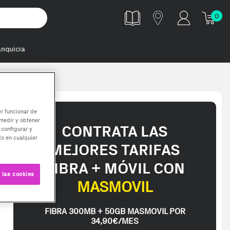
0
anquicia
er funcionar de
medir y obtener
CONTRATA LAS
 configurar y
o en cualquier
MEJORES TARIFAS
FIBRA + MÓVIL CON
 las cookies
MASMOVIL
FIBRA 300MB + 50GB MASMOVIL POR
34,90€/MES
 pc