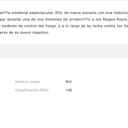
as??a medieval espectacular, ROL de nueva escuela con una historia o
que durante una de sus misiones de protecci??n a los Magos Rojos
 poderes de control del fuego, y a lo largo de su lucha contra los S
eres de su nuevo inquilino.
Genero juego
Rol
Clasificación PEGI
+16