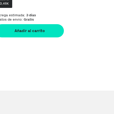
13,46
€
trega estimada:
3 días
stos de envio:
Gratis
Añadir al carrito