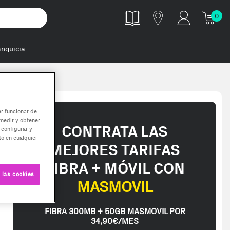
0
anquicia
er funcionar de
medir y obtener
CONTRATA LAS
 configurar y
o en cualquier
MEJORES TARIFAS
FIBRA + MÓVIL CON
 las cookies
MASMOVIL
FIBRA 300MB + 50GB MASMOVIL POR
34,90€/MES