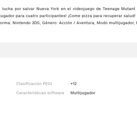
 lucha por salvar Nueva York en el videojuego de Teenage Mutant Ni
ijugador para cuatro participantes! ¡Come pizza para recuperar salud!
orma: Nintendo 3DS, Género: Acción / Aventura, Modo multijugador, R
Clasificación PEGI
+12
Características software
Multijugador