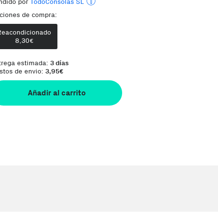
ndido por
TodoConsolas SL
ciones de compra:
Envía desde:
España
Reacondicionado
Comentario del vendedor:
Es posible que 
8,30
€
trega estimada:
3 días
stos de envio:
3,95
€
Añadir al carrito