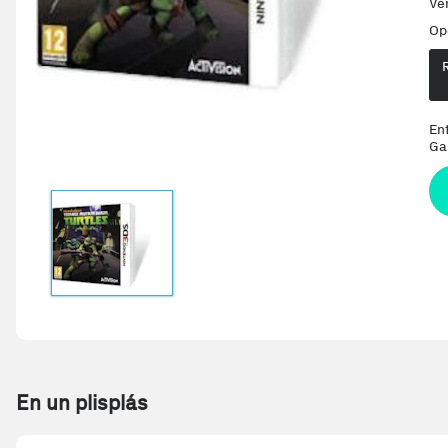
Ve
Op
En
Ga
En un plisplás