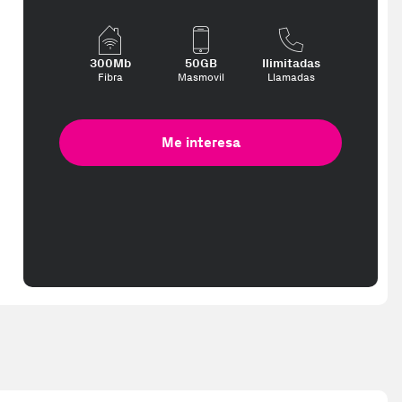
el producto no contenga material adicional como copias digitales, p
300Mb
50GB
Ilimitadas
Fibra
Masmovil
Llamadas
Me interesa