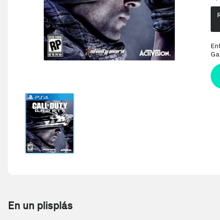
En
Ga
En un plisplás