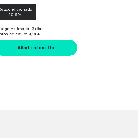
Reacondicionado
Comentario del vendedor:
Es posible que 
20,90
€
trega estimada:
3 días
stos de envio:
3,95
€
Añadir al carrito