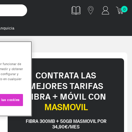
0
anquicia
er funcionar de
medir y obtener
CONTRATA LAS
 configurar y
o en cualquier
MEJORES TARIFAS
FIBRA + MÓVIL CON
 las cookies
MASMOVIL
FIBRA 300MB + 50GB MASMOVIL POR
34,90€/MES