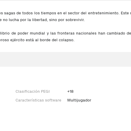
s sagas de todos los tiempos en el sector del entretenimiento. Este
no lucha por la libertad, sino por sobrevivir.
ilibrio de poder mundial y las fronteras nacionales han cambiado 
roso ejército está al borde del colapso.
Clasificación PEGI
+18
Características software
Multijugador