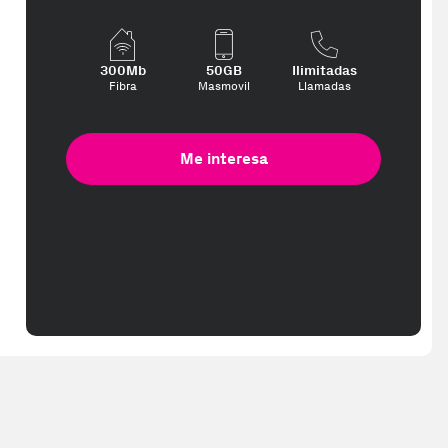
el producto no contenga material adicional como copias digitales, p
300Mb
50GB
Ilimitadas
Fibra
Masmovil
Llamadas
Me interesa