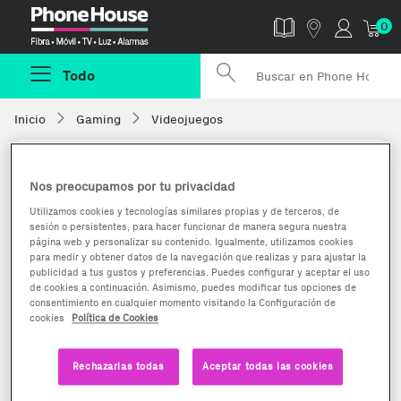
Phonehouse
0
Todo
Inicio
Gaming
Videojuegos
Nos preocupamos por tu privacidad
Utilizamos cookies y tecnologías similares propias y de terceros, de
sesión o persistentes, para hacer funcionar de manera segura nuestra
página web y personalizar su contenido. Igualmente, utilizamos cookies
para medir y obtener datos de la navegación que realizas y para ajustar la
publicidad a tus gustos y preferencias. Puedes configurar y aceptar el uso
de cookies a continuación. Asimismo, puedes modificar tus opciones de
consentimiento en cualquier momento visitando la Configuración de
cookies
Política de Cookies
Rechazarlas todas
Aceptar todas las cookies