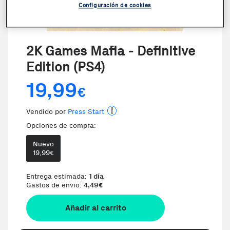
Configuración de cookies
VER VIDEO
2K Games Mafia - Definitive
Edition (PS4)
19,99
€
Vendido por
Press Start
Opciones de compra:
Nuevo
19,99
€
Te damos la oportunidad de elegir
Entrega estimada:
1 día
Gastos de envio:
4,49
€
Añadir al carrito