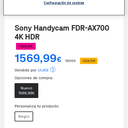
Configuración de cookies
Sony Handycam FDR-AX700
4K HDR
-329,01€
1569,99
€
1899€
-329,01€
Vendido por
ULIKE
Opciones de compra:
Nuevo
1569,99
€
Personaliza tu producto:
Negro