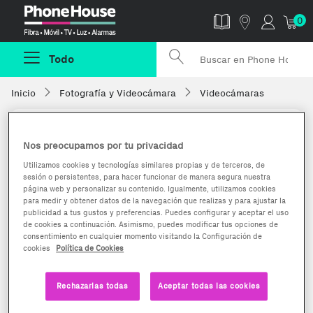
Phonehouse
0
Todo
Inicio
Fotografía y Videocámara
Videocámaras
Nos preocupamos por tu privacidad
Utilizamos cookies y tecnologías similares propias y de terceros, de
sesión o persistentes, para hacer funcionar de manera segura nuestra
página web y personalizar su contenido. Igualmente, utilizamos cookies
para medir y obtener datos de la navegación que realizas y para ajustar la
publicidad a tus gustos y preferencias. Puedes configurar y aceptar el uso
de cookies a continuación. Asimismo, puedes modificar tus opciones de
consentimiento en cualquier momento visitando la Configuración de
cookies
Política de Cookies
Rechazarlas todas
Aceptar todas las cookies