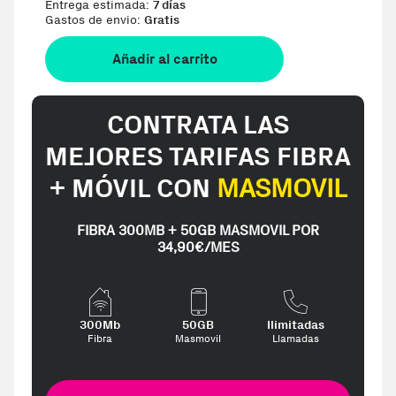
Entrega estimada:
7 días
Gastos de envio:
Gratis
Añadir al carrito
CONTRATA LAS
MEJORES TARIFAS FIBRA
+ MÓVIL CON
MASMOVIL
FIBRA 300MB + 50GB MASMOVIL POR
34,90€/MES
300Mb
50GB
Ilimitadas
Fibra
Masmovil
Llamadas