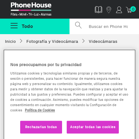
Phonehouse
0
Todo
Inicio
Fotografía y Videocámara
Videocámaras
Nos preocupamos por tu privacidad
Utilizamos cookies y tecnologías similares propias y de terceros, de
sesión o persistentes, para hacer funcionar de manera segura nuestra
página web y personalizar su contenido. Igualmente, utilizamos cookies
para medir y obtener datos de la navegación que realizas y para ajustar la
publicidad a tus gustos y preferencias. Puedes configurar y aceptar el uso
de cookies a continuación. Asimismo, puedes modificar tus opciones de
consentimiento en cualquier momento visitando la Configuración de
cookies
Política de Cookies
Rechazarlas todas
Aceptar todas las cookies