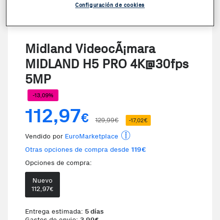
Configuración de cookies
VER VIDEO
Midland VideocÃ¡mara
MIDLAND H5 PRO 4K@30fps
5MP
-13,09%
112,97
€
129,99€
-17,02€
Vendido por
EuroMarketplace
Otras opciones de compra desde
119€
Opciones de compra:
Nuevo
112,97
€
Entrega estimada:
5 días
Gastos de envio:
3,99