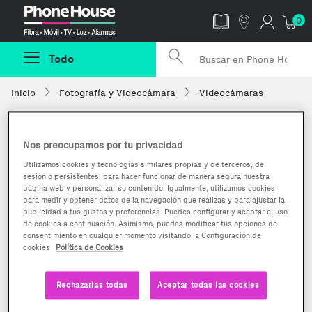
Phonehouse
0
Todo
Inicio
Fotografía y Videocámara
Videocámaras
Nos preocupamos por tu privacidad
Utilizamos cookies y tecnologías similares propias y de terceros, de
sesión o persistentes, para hacer funcionar de manera segura nuestra
página web y personalizar su contenido. Igualmente, utilizamos cookies
para medir y obtener datos de la navegación que realizas y para ajustar la
publicidad a tus gustos y preferencias. Puedes configurar y aceptar el uso
de cookies a continuación. Asimismo, puedes modificar tus opciones de
consentimiento en cualquier momento visitando la Configuración de
cookies
Política de Cookies
Rechazarlas todas
Aceptar todas las cookies