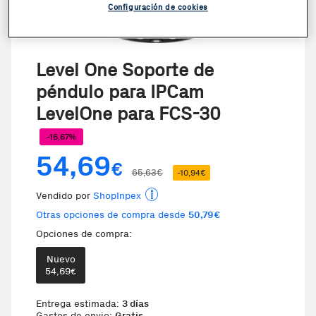
Configuración de cookies
Level One Soporte de
péndulo para IPCam
LevelOne para FCS-30
-16,67%
54,69
€
65,63€
-10,94€
Vendido por
ShopInpex
Otras opciones de compra desde
50,79€
Opciones de compra:
Nuevo
54,69
€
Entrega estimada:
3 días
Gastos de envio:
Gratis