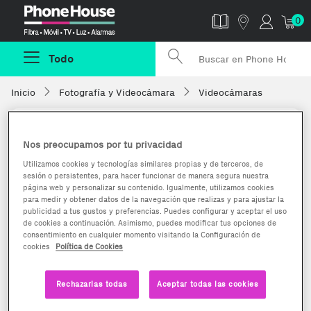
Phonehouse
0
Todo
Inicio
Fotografía y Videocámara
Videocámaras
Nos preocupamos por tu privacidad
Utilizamos cookies y tecnologías similares propias y de terceros, de
sesión o persistentes, para hacer funcionar de manera segura nuestra
página web y personalizar su contenido. Igualmente, utilizamos cookies
para medir y obtener datos de la navegación que realizas y para ajustar la
publicidad a tus gustos y preferencias. Puedes configurar y aceptar el uso
de cookies a continuación. Asimismo, puedes modificar tus opciones de
consentimiento en cualquier momento visitando la Configuración de
cookies
Política de Cookies
Rechazarlas todas
Aceptar todas las cookies