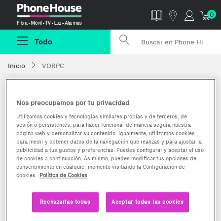
Phonehouse
0
Todo
Inicio
VORPC
VORPC
Nos preocupamos por tu privacidad
Utilizamos cookies y tecnologías similares propias y de terceros, de
sesión o persistentes, para hacer funcionar de manera segura nuestra
página web y personalizar su contenido. Igualmente, utilizamos cookies
para medir y obtener datos de la navegación que realizas y para ajustar la
publicidad a tus gustos y preferencias. Puedes configurar y aceptar el uso
Opiniones
Nº de ventas
de cookies a continuación. Asimismo, puedes modificar tus opciones de
13
consentimiento en cualquier momento visitando la Configuración de
cookies
Política de Cookies
Rechazarlas todas
Aceptar todas las cookies
Inscrito desde
Tasa de aceptación
Tue Mar 04 14:52:24 CET
100%