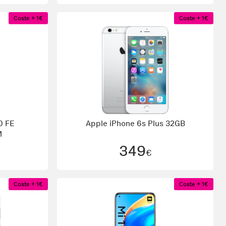
Coste + 1€
Coste + 1€
0 FE
Apple
iPhone 6s Plus 32GB
M
349
€
Coste + 1€
Coste + 1€