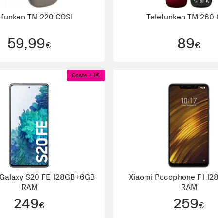
efunken
TM 220 COSI
Telefunken
TM 260 
59,99
89
€
€
Coste + 1€
Galaxy S20 FE 128GB+6GB
Xiaomi
Pocophone F1 1
RAM
RAM
249
259
€
€