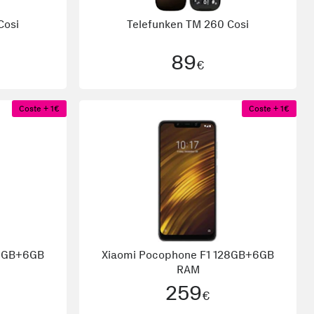
Cosi
Telefunken
TM 260 Cosi
89
€
Coste + 1€
Coste + 1€
28GB+6GB
Xiaomi
Pocophone F1 128GB+6GB
RAM
259
€