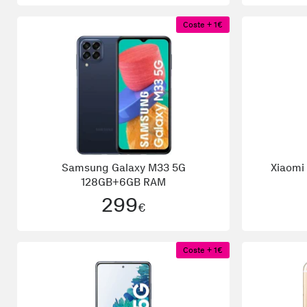
Coste + 1€
Samsung
Galaxy M33 5G
Xiaomi
128GB+6GB RAM
299
€
Coste + 1€