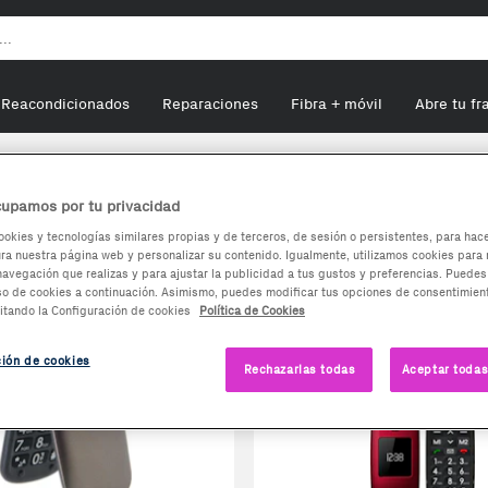
Reacondicionados
Reparaciones
Fibra + móvil
Abre tu fr
nicaciones
upamos por tu privacidad
es
ookies y tecnologías similares propias y de terceros, de sesión o persistentes, para hac
a nuestra página web y personalizar su contenido. Igualmente, utilizamos cookies para 
navegación que realizas y para ajustar la publicidad a tus gustos y preferencias. Puedes
so de cookies a continuación. Asimismo, puedes modificar tus opciones de consentimient
itando la Configuración de cookies
Política de Cookies
ción de cookies
Rechazarlas todas
Aceptar todas