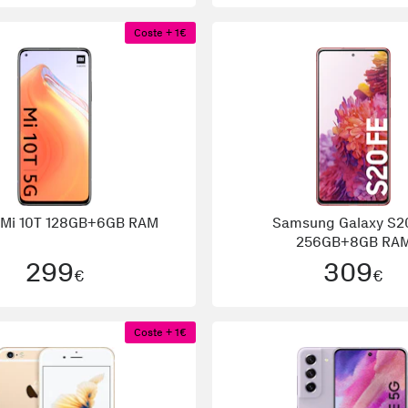
Coste + 1€
Mi 10T 128GB+6GB RAM
Samsung
Galaxy S2
256GB+8GB RA
299
309
€
€
Coste + 1€