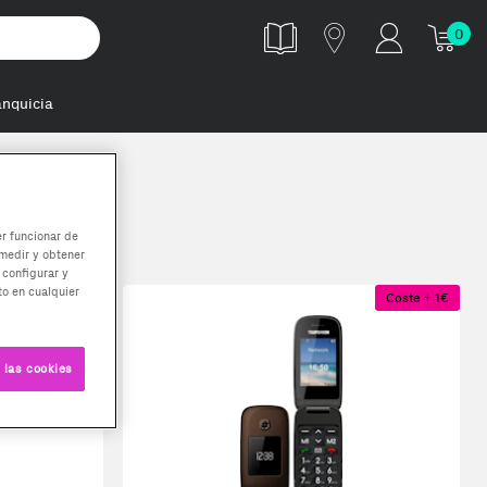
0
anquicia
er funcionar de
medir y obtener
 configurar y
o en cualquier
Coste + 1€
Coste + 1€
 las cookies