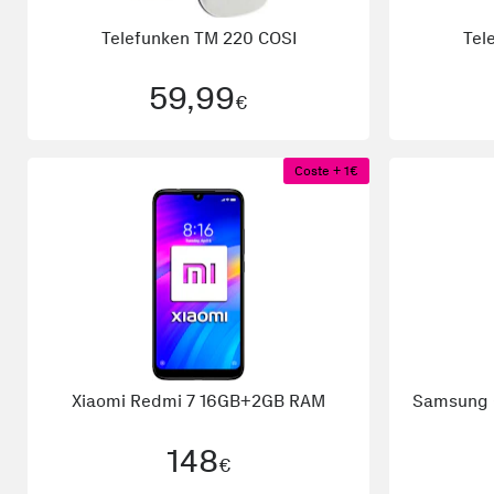
Telefunken
TM 220 COSI
Tel
59,99
€
Coste + 1€
Xiaomi
Redmi 7 16GB+2GB RAM
Samsung
148
€