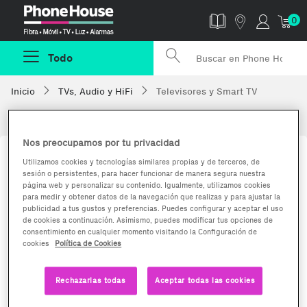
Phonehouse
0
Todo
Inicio
TVs, Audio y HiFi
Televisores y Smart TV
Televisores y Smart TV
Nos preocupamos por tu privacidad
Utilizamos cookies y tecnologías similares propias y de terceros, de
sesión o persistentes, para hacer funcionar de manera segura nuestra
página web y personalizar su contenido. Igualmente, utilizamos cookies
para medir y obtener datos de la navegación que realizas y para ajustar la
publicidad a tus gustos y preferencias. Puedes configurar y aceptar el uso
de cookies a continuación. Asimismo, puedes modificar tus opciones de
consentimiento en cualquier momento visitando la Configuración de
cookies
Política de Cookies
Televisiones
Auriculares
Rechazarlas todas
Aceptar todas las cookies