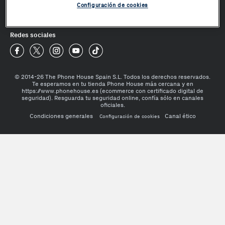
Configuración de cookies
¿Te ayudamos?
Redes sociales
Phone House Facebook
Phone House Twitter
Phone House Instagram
Phone House Youtube
Phone House TikTok
© 2014-26 The Phone House Spain S.L. Todos los derechos reservados.
Te esperamos en tu tienda Phone House más cercana y en
https://www.phonehouse.es (ecommerce con certificado digital de
seguridad). Resguarda tu seguridad online, confía sólo en canales
oficiales.
Condiciones generales
Canal ético
Configuración de cookies