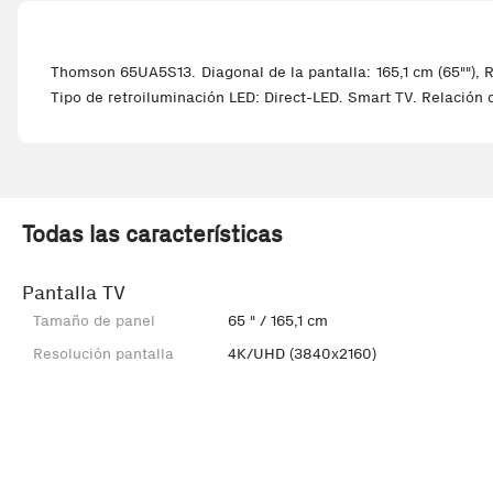
Thomson 65UA5S13. Diagonal de la pantalla: 165,1 cm (65""), R
Tipo de retroiluminación LED: Direct-LED. Smart TV. Relación 
Todas las características
Pantalla TV
Tamaño de panel
65 " / 165,1 cm
Resolución pantalla
4K/UHD (3840x2160)