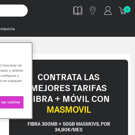
0
anquicia
o
er funcionar de
medir y obtener
CONTRATA LAS
 configurar y
o en cualquier
MEJORES TARIFAS
FIBRA + MÓVIL CON
 las cookies
MASMOVIL
FIBRA 300MB + 50GB MASMOVIL POR
34,90€/MES