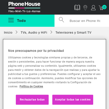
Phonehouse
0
Todo
Inicio
TVs, Audio y HiFi
Televisores y Smart TV
Nos preocupamos por tu privacidad
Utilizamos cookies y tecnologías similares propias y de terceros, de
sesión o persistentes, para hacer funcionar de manera segura nuestra
página web y personalizar su contenido. Igualmente, utilizamos cookies
para medir y obtener datos de la navegación que realizas y para ajustar la
publicidad a tus gustos y preferencias. Puedes configurar y aceptar el uso
de cookies a continuación. Asimismo, puedes modificar tus opciones de
consentimiento en cualquier momento visitando la Configuración de
cookies
Política de Cookies
Rechazarlas todas
Aceptar todas las cookies