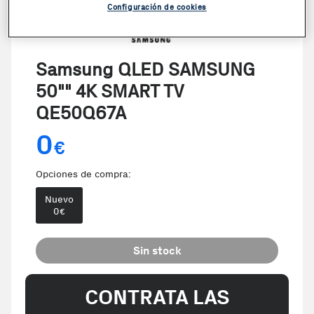
Configuración de cookies
Samsung QLED SAMSUNG
50"" 4K SMART TV
QE50Q67A
0
€
Opciones de compra:
Nuevo
0
€
Sin stock
CONTRATA LAS