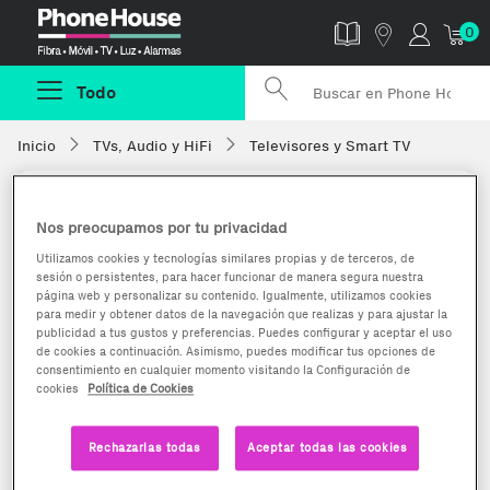
Phonehouse
0
Todo
Inicio
TVs, Audio y HiFi
Televisores y Smart TV
Nos preocupamos por tu privacidad
Utilizamos cookies y tecnologías similares propias y de terceros, de
sesión o persistentes, para hacer funcionar de manera segura nuestra
página web y personalizar su contenido. Igualmente, utilizamos cookies
para medir y obtener datos de la navegación que realizas y para ajustar la
publicidad a tus gustos y preferencias. Puedes configurar y aceptar el uso
de cookies a continuación. Asimismo, puedes modificar tus opciones de
consentimiento en cualquier momento visitando la Configuración de
cookies
Política de Cookies
Rechazarlas todas
Aceptar todas las cookies