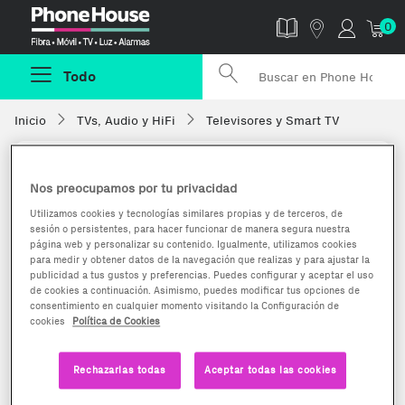
Phonehouse
0
Todo
Inicio
TVs, Audio y HiFi
Televisores y Smart TV
Nos preocupamos por tu privacidad
Utilizamos cookies y tecnologías similares propias y de terceros, de
sesión o persistentes, para hacer funcionar de manera segura nuestra
página web y personalizar su contenido. Igualmente, utilizamos cookies
para medir y obtener datos de la navegación que realizas y para ajustar la
publicidad a tus gustos y preferencias. Puedes configurar y aceptar el uso
de cookies a continuación. Asimismo, puedes modificar tus opciones de
consentimiento en cualquier momento visitando la Configuración de
cookies
Política de Cookies
Rechazarlas todas
Aceptar todas las cookies