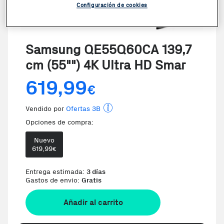
Configuración de cookies
Samsung QE55Q60CA 139,7
cm (55"") 4K Ultra HD Smar
619,99
€
Vendido por
Ofertas 3B
Opciones de compra:
Nuevo
619,99
€
Te damos la oportunidad de elegir
Entrega estimada:
3 días
Gastos de envio:
Gratis
Añadir al carrito