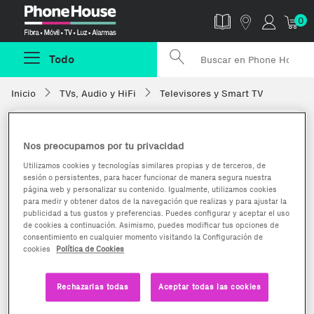
Phonehouse
0
Todo
Inicio
TVs, Audio y HiFi
Televisores y Smart TV
Nos preocupamos por tu privacidad
Utilizamos cookies y tecnologías similares propias y de terceros, de
sesión o persistentes, para hacer funcionar de manera segura nuestra
página web y personalizar su contenido. Igualmente, utilizamos cookies
para medir y obtener datos de la navegación que realizas y para ajustar la
publicidad a tus gustos y preferencias. Puedes configurar y aceptar el uso
de cookies a continuación. Asimismo, puedes modificar tus opciones de
consentimiento en cualquier momento visitando la Configuración de
cookies
Política de Cookies
Rechazarlas todas
Aceptar todas las cookies