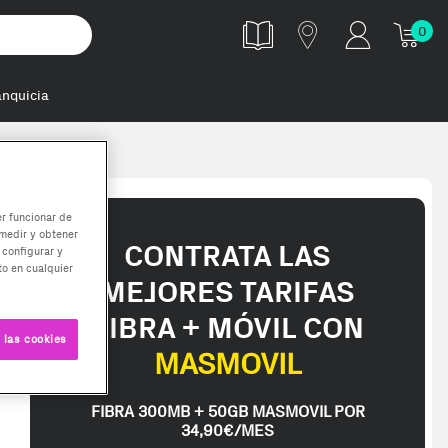
0
anquicia
er funcionar de
medir y obtener
CONTRATA LAS
 configurar y
o en cualquier
MEJORES TARIFAS
FIBRA + MÓVIL CON
 las cookies
MASMOVIL
FIBRA 300MB + 50GB MASMOVIL POR
34,90€/MES