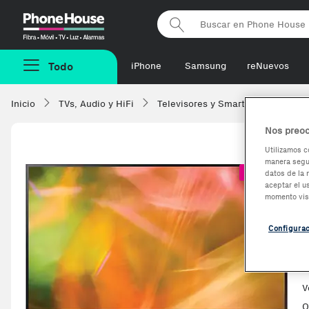
Phonehouse
Todo
iPhone
Samsung
reNuevos
Inicio
TVs, Audio y HiFi
Televisores y Smart TV
Samsu
Nos preoc
Utilizamos c
manera segur
-344,46€
datos de la 
aceptar el u
momento vis
Configura
V
O