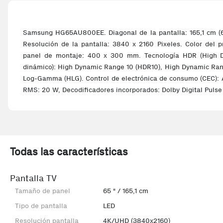
Samsung HG65AU800EE. Diagonal de la pantalla: 165,1 cm (65
Resolución de la pantalla: 3840 x 2160 Pixeles. Color del p
panel de montaje: 400 x 300 mm. Tecnología HDR (High D
dinámico): High Dynamic Range 10 (HDR10), High Dynamic Ran
Log-Gamma (HLG). Control de electrónica de consumo (CEC): 
RMS: 20 W, Decodificadores incorporados: Dolby Digital Pulse
Todas las características
Pantalla TV
Tamaño de panel
65 " / 165,1 cm
Tipo de pantalla
LED
Resolución pantalla
4K/UHD (3840x2160)