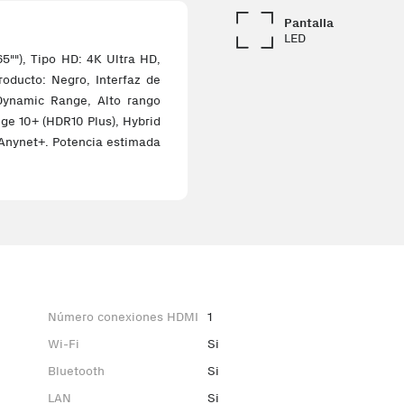
Pantalla
LED
""), Tipo HD: 4K Ultra HD,
roducto: Negro, Interfaz de
ynamic Range, Alto rango
ge 10+ (HDR10 Plus), Hybrid
Anynet+. Potencia estimada
Número conexiones HDMI
1
Wi-Fi
Si
Bluetooth
Si
LAN
Si