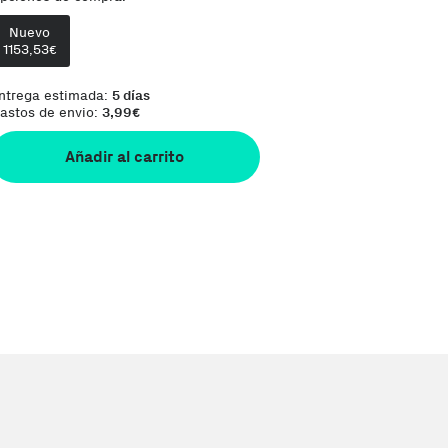
Nuevo
Comentario del vendedor:
Orders are shi
1153,53
€
ntrega estimada:
5 días
astos de envio:
3,99
€
Añadir al carrito