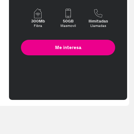
pped in 2-3 working days. Delivery times (3-10 days) might be delayed 
300Mb
50GB
Ilimitadas
Fibra
Masmovil
Llamadas
Me interesa