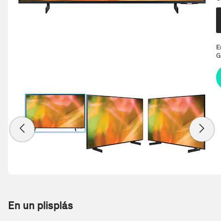
E
G
En un plisplás