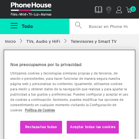
Phonehouse
0
Todo
Inicio
TVs, Audio y HiFi
Televisores y Smart TV
Nos preocupamos por tu privacidad
Utilizamos cookies y tecnologías similares propias y de terceros, de
sesión o persistentes, para hacer funcionar de manera segura nuestra
página web y personalizar su contenido. Igualmente, utilizamos cookies
para medir y obtener datos de la navegación que realizas y para ajustar la
publicidad a tus gustos y preferencias. Puedes configurar y aceptar el uso
de cookies a continuación. Asimismo, puedes modificar tus opciones de
consentimiento en cualquier momento visitando la Configuración de
cookies
Política de Cookies
Rechazarlas todas
Aceptar todas las cookies