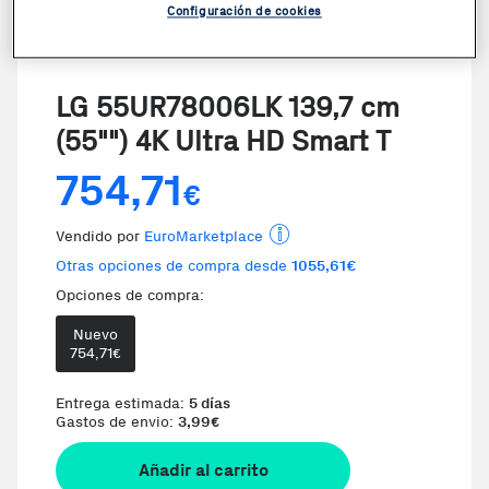
Configuración de cookies
VER VIDEO
LG 55UR78006LK 139,7 cm
(55"") 4K Ultra HD Smart T
754,71
€
Vendido por
EuroMarketplace
Otras opciones de compra desde
1055,61€
Opciones de compra:
Nuevo
754,71
€
Entrega estimada:
5 días
Gastos de envio:
3,99
€
Añadir al carrito