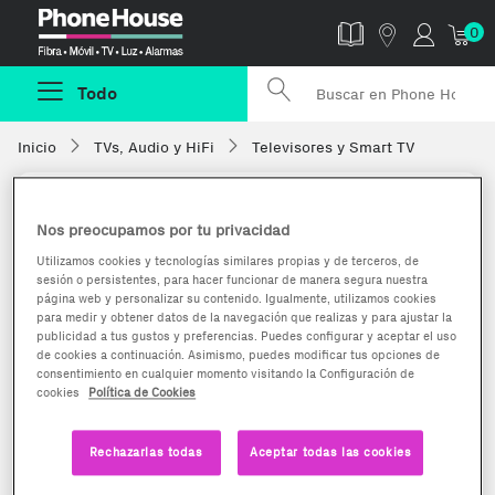
Phonehouse
0
Todo
Inicio
TVs, Audio y HiFi
Televisores y Smart TV
Nos preocupamos por tu privacidad
Utilizamos cookies y tecnologías similares propias y de terceros, de
sesión o persistentes, para hacer funcionar de manera segura nuestra
página web y personalizar su contenido. Igualmente, utilizamos cookies
para medir y obtener datos de la navegación que realizas y para ajustar la
publicidad a tus gustos y preferencias. Puedes configurar y aceptar el uso
de cookies a continuación. Asimismo, puedes modificar tus opciones de
consentimiento en cualquier momento visitando la Configuración de
cookies
Política de Cookies
Rechazarlas todas
Aceptar todas las cookies