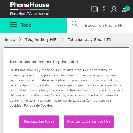
Phonehouse
0
Todo
Inicio
TVs, Audio y HiFi
Televisores y Smart TV
Nos preocupamos por tu privacidad
Utilizamos cookies y tecnologías similares propias y de terceros, de
sesión o persistentes, para hacer funcionar de manera segura nuestra
página web y personalizar su contenido. Igualmente, utilizamos cookies
para medir y obtener datos de la navegación que realizas y para ajustar la
publicidad a tus gustos y preferencias. Puedes configurar y aceptar el uso
de cookies a continuación. Asimismo, puedes modificar tus opciones de
consentimiento en cualquier momento visitando la Configuración de
cookies
Política de Cookies
Rechazarlas todas
Aceptar todas las cookies