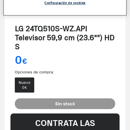
Configuración de cookies
LG 24TQ510S-WZ.API
Televisor 59,9 cm (23.6"") HD
S
0
€
Opciones de compra:
Nuevo
0
€
Sin stock
CONTRATA LAS