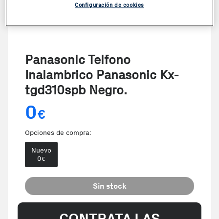
Configuración de cookies
Panasonic Telfono
Inalambrico Panasonic Kx-
tgd310spb Negro.
0
€
Opciones de compra:
Nuevo
0
€
Sin stock
CONTRATA LAS