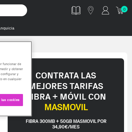
0
anquicia
er funcionar de
medir y obtener
CONTRATA LAS
 configurar y
o en cualquier
MEJORES TARIFAS
FIBRA + MÓVIL CON
 las cookies
MASMOVIL
FIBRA 300MB + 50GB MASMOVIL POR
34,90€/MES