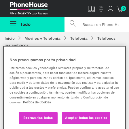
Phonehouse
0
Todo
Inicio
Móviles y Telefonía
Telefonía
Teléfonos
inalámbricos
Nos preocupamos por tu privacidad
Utilizamos cookies y tecnologías similares propias y de terceros, de
sesión o persistentes, para hacer funcionar de manera segura nuestra
página web y personalizar su contenido. Igualmente, utilizamos cookies
para medir y obtener datos de la navegación que realizas y para ajustar la
publicidad a tus gustos y preferencias. Puedes configurar y aceptar el uso
de cookies a continuación. Asimismo, puedes modificar tus opciones de
consentimiento en cualquier momento visitando la Configuración de
cookies
Política de Cookies
Rechazarlas todas
Aceptar todas las cookies