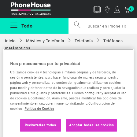
Phonehouse
0
Todo
Inicio
Móviles y Telefonía
Telefonía
Teléfonos
inalámbricos
Nos preocupamos por tu privacidad
Utilizamos cookies y tecnologías similares propias y de terceros, de
sesión o persistentes, para hacer funcionar de manera segura nuestra
página web y personalizar su contenido. Igualmente, utilizamos cookies
para medir y obtener datos de la navegación que realizas y para ajustar la
publicidad a tus gustos y preferencias. Puedes configurar y aceptar el uso
de cookies a continuación. Asimismo, puedes modificar tus opciones de
consentimiento en cualquier momento visitando la Configuración de
cookies
Política de Cookies
Rechazarlas todas
Aceptar todas las cookies