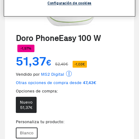
Configuración de cookies
Doro PhoneEasy 100 W
-1,97%
51,37
€
52,40€
-1,03€
Vendido por
MS2 Digital
Otras opciones de compra desde
47,43€
Opciones de compra:
Nuevo
Te damos la oportunidad de elegi
51,37
€
Personaliza tu producto:
Blanco