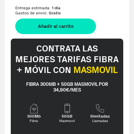
Entrega estimada:
1 día
Gastos de envio:
Gratis
Añadir al carrito
CONTRATA LAS
MEJORES TARIFAS FIBRA
+ MÓVIL CON
MASMOVIL
FIBRA 300MB + 50GB MASMOVIL POR
34,90€/MES
300Mb
50GB
Ilimitadas
Fibra
Masmovil
Llamadas