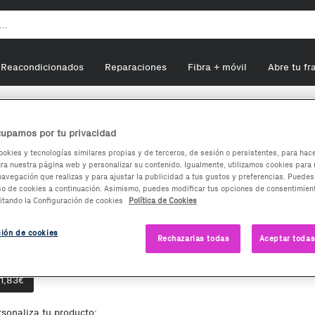
Reacondicionados
Reparaciones
Fibra + móvil
Abre tu fr
SPC Retro elegance mini
upamos por tu privacidad
ookies y tecnologías similares propias y de terceros, de sesión o persistentes, para hac
a nuestra página web y personalizar su contenido. Igualmente, utilizamos cookies para 
PC Retro elegance mini
navegación que realizas y para ajustar la publicidad a tus gustos y preferencias. Puedes
so de cookies a continuación. Asimismo, puedes modificar tus opciones de consentimient
itando la Configuración de cookies
Política de Cookies
1,83
€
ción de cookies
Rechazarlas todas
Aceptar todas
ciones de compra:
Nuevo
11,83
€
rsonaliza tu producto: