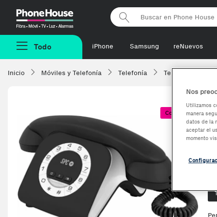
Phonehouse
Todo
iPhone
Samsung
reNuevos
Inicio
Móviles y Telefonía
Telefonía
Teléfonos Fijos
Nos preoc
Utilizamos c
Coste + 1€
manera segur
S
datos de la 
aceptar el u
momento vis
1
Configura
Op
Pe