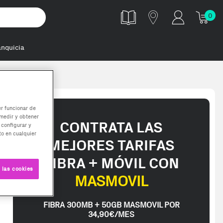
0
anquicia
er funcionar de
medir y obtener
CONTRATA LAS
 configurar y
o en cualquier
MEJORES TARIFAS
FIBRA + MÓVIL CON
 las cookies
MASMOVIL
FIBRA 300MB + 50GB MASMOVIL POR
34,90€/MES