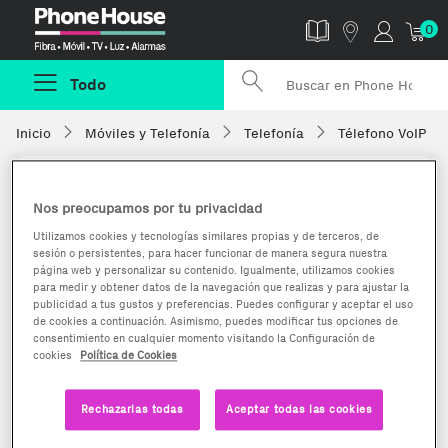
Phonehouse
0
Todo
Inicio
Móviles y Telefonía
Telefonía
Télefono VoIP
Nos preocupamos por tu privacidad
Utilizamos cookies y tecnologías similares propias y de terceros, de
sesión o persistentes, para hacer funcionar de manera segura nuestra
página web y personalizar su contenido. Igualmente, utilizamos cookies
para medir y obtener datos de la navegación que realizas y para ajustar la
publicidad a tus gustos y preferencias. Puedes configurar y aceptar el uso
de cookies a continuación. Asimismo, puedes modificar tus opciones de
consentimiento en cualquier momento visitando la Configuración de
cookies
Política de Cookies
Rechazarlas todas
Aceptar todas las cookies