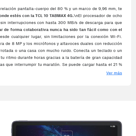
 relación pantalla-cuerpo del 80 % y un marco de 9,96 mm, te
donde estés con la TCL 10 TABMAX 4G.
\nEl procesador de ocho
a sin interrupciones con hasta 300 MB/s de descarga para que
jar de forma colaborativa nunca ha sido tan fácil como con el
sde cualquier lugar, sin limitaciones por la conexión Wi-Fi.
ra de 8 MP y los micrófonos y altavoces duales con reducción
barrotada o una casa con mucho ruido. Conecta un teclado o un
n tu ritmo durante horas gracias a la batería de gran capacidad
s que interrumpir tu maratón. Se puede cargar hasta el 21 %
que tus hijos disfruten un rato con la tablet, la TCL 10 TABMAX
Ver más
s parentales, la interfaz adaptada para niños y el contenido
ca y configurar límites de tiempo para que tu hijo lo use con
ndrán a los más pequeños para ayudarlos a su formación.
cenamiento interno: 64 GB. Frecuencia del procesador: 2 GHz,
 (numérica): 13 MP, Tipo de cámara trasera: Cámara única,
 Sistema operativo instalado: Android