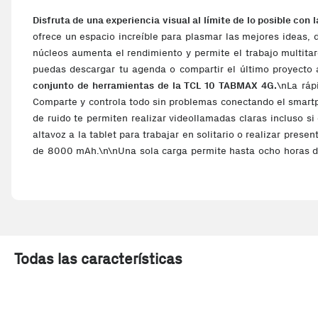
Disfruta de una experiencia visual al límite de lo posible con
ofrece un espacio increíble para plasmar las mejores ideas, di
núcleos aumenta el rendimiento y permite el trabajo multita
puedas descargar tu agenda o compartir el último proyecto a
conjunto de herramientas de la TCL 10 TABMAX 4G.
\nLa ráp
Comparte y controla todo sin problemas conectando el smartp
de ruido te permiten realizar videollamadas claras incluso s
altavoz a la tablet para trabajar en solitario o realizar pres
de 8000 mAh.\n\nUna sola carga permite hasta ocho horas de
en 30 minutos y conseguir una batería completamente cargad
4G te ofrece lo que necesitas.
\nPasar algo de tiempo con la
educativo entretenido. Los controles integrales te permiten 
pausas para estudiar o descansar.\n\nLos contenidos educativ
TCL 10 Tab Max. Diagonal de la pantalla: 26,3 cm (10.4""), 
Familia de procesador: Mediatek, Modelo del procesador: 
Todas las características
Resolución de la cámara frontal (numérica): 8 MP, Cámara front