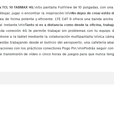
 la TCL 10 TABMAX 4G.
\nSu pantalla FullView de 10 pulgadas, con una
bujar, jugar o encontrar la inspiración.\n\n
No dejes de crear estés 
rea de forma potente y eficiente. LTE CAT 6 ofrece una banda anch
l instante.\n\n
Tanto si es a distancia como desde la oficina, traba
ida conexión 4G te permite trabajar sin problemas con tu equipo de
hone a la tablet mediante la colaboración multipantalla.\n\nLa cáma
i estás trabajando desde el bullicio del aeropuerto, una cafetería a
entaciones con los prácticos conectores Pogo Pin.\n\nPodrás seguir co
 transmisión de vídeo o cinco horas de juegos para que nunca tenga
a en menos de cuatro horas con un cargador de 18 W.\n\n
Si quieres 
 tablet es divertido y constructivo a la vez gracias a los controle
establecer contraseñas, poner sitios y aplicaciones en la lista blan
os sobre ciencia, tecnología, ingeniería, arte y matemáticas entrete
Resolución de la pantalla: 1200 x 2000 Pixeles. Capacidad de alma
MT8788A. Memoria interna: 4 GB. Resolución de la cámara trasera
al. Estándar Wi-Fi: Wi-Fi 5 (802.11ac). Tarjeta de lectura integrada.