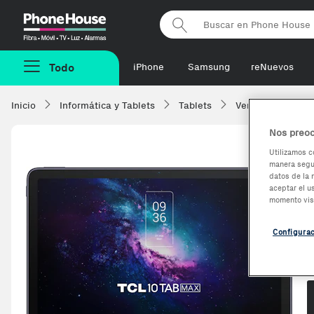
Phonehouse
Todo
iPhone
Samsung
reNuevos
Inicio
Informática y Tablets
Tablets
Ver todas
TC
Nos preoc
Utilizamos c
manera segur
datos de la 
aceptar el u
momento vis
Configura
O