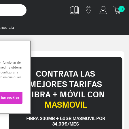
0
anquicia
er funcionar de
medir y obtener
CONTRATA LAS
 configurar y
o en cualquier
MEJORES TARIFAS
FIBRA + MÓVIL CON
 las cookies
MASMOVIL
FIBRA 300MB + 50GB MASMOVIL POR
34,90€/MES