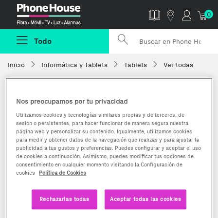
Phonehouse
0
Todo
Inicio
Informática y Tablets
Tablets
Ver todas
Nos preocupamos por tu privacidad
Utilizamos cookies y tecnologías similares propias y de terceros, de
sesión o persistentes, para hacer funcionar de manera segura nuestra
página web y personalizar su contenido. Igualmente, utilizamos cookies
para medir y obtener datos de la navegación que realizas y para ajustar la
publicidad a tus gustos y preferencias. Puedes configurar y aceptar el uso
de cookies a continuación. Asimismo, puedes modificar tus opciones de
consentimiento en cualquier momento visitando la Configuración de
cookies
Política de Cookies
Rechazarlas todas
Aceptar todas las cookies