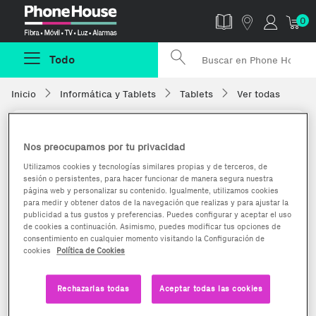
Phonehouse
0
Todo
Inicio
Informática y Tablets
Tablets
Ver todas
Nos preocupamos por tu privacidad
Utilizamos cookies y tecnologías similares propias y de terceros, de
sesión o persistentes, para hacer funcionar de manera segura nuestra
página web y personalizar su contenido. Igualmente, utilizamos cookies
para medir y obtener datos de la navegación que realizas y para ajustar la
publicidad a tus gustos y preferencias. Puedes configurar y aceptar el uso
de cookies a continuación. Asimismo, puedes modificar tus opciones de
consentimiento en cualquier momento visitando la Configuración de
cookies
Política de Cookies
Rechazarlas todas
Aceptar todas las cookies