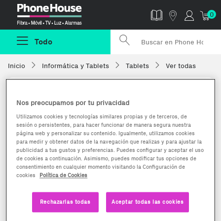
Phonehouse
0
Todo
Inicio
Informática y Tablets
Tablets
Ver todas
Nos preocupamos por tu privacidad
Utilizamos cookies y tecnologías similares propias y de terceros, de
sesión o persistentes, para hacer funcionar de manera segura nuestra
página web y personalizar su contenido. Igualmente, utilizamos cookies
para medir y obtener datos de la navegación que realizas y para ajustar la
publicidad a tus gustos y preferencias. Puedes configurar y aceptar el uso
de cookies a continuación. Asimismo, puedes modificar tus opciones de
consentimiento en cualquier momento visitando la Configuración de
cookies
Política de Cookies
Rechazarlas todas
Aceptar todas las cookies