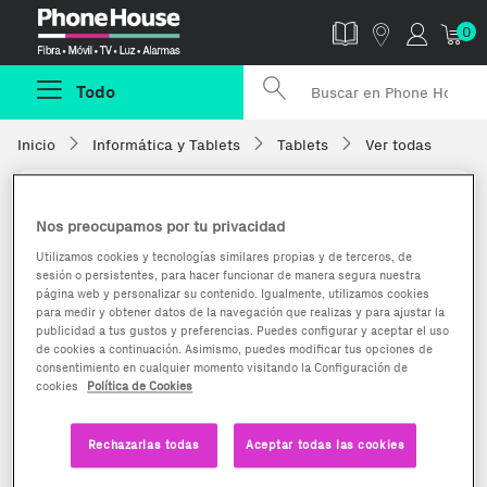
Phonehouse
0
Todo
Inicio
Informática y Tablets
Tablets
Ver todas
Nos preocupamos por tu privacidad
Utilizamos cookies y tecnologías similares propias y de terceros, de
sesión o persistentes, para hacer funcionar de manera segura nuestra
página web y personalizar su contenido. Igualmente, utilizamos cookies
para medir y obtener datos de la navegación que realizas y para ajustar la
publicidad a tus gustos y preferencias. Puedes configurar y aceptar el uso
de cookies a continuación. Asimismo, puedes modificar tus opciones de
consentimiento en cualquier momento visitando la Configuración de
cookies
Política de Cookies
Rechazarlas todas
Aceptar todas las cookies