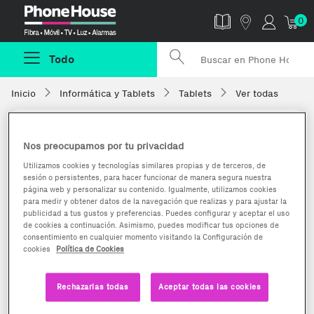
Phonehouse
0
Todo
Inicio
Informática y Tablets
Tablets
Ver todas
Nos preocupamos por tu privacidad
Utilizamos cookies y tecnologías similares propias y de terceros, de
sesión o persistentes, para hacer funcionar de manera segura nuestra
página web y personalizar su contenido. Igualmente, utilizamos cookies
para medir y obtener datos de la navegación que realizas y para ajustar la
publicidad a tus gustos y preferencias. Puedes configurar y aceptar el uso
de cookies a continuación. Asimismo, puedes modificar tus opciones de
consentimiento en cualquier momento visitando la Configuración de
cookies
Política de Cookies
Rechazarlas todas
Aceptar todas las cookies