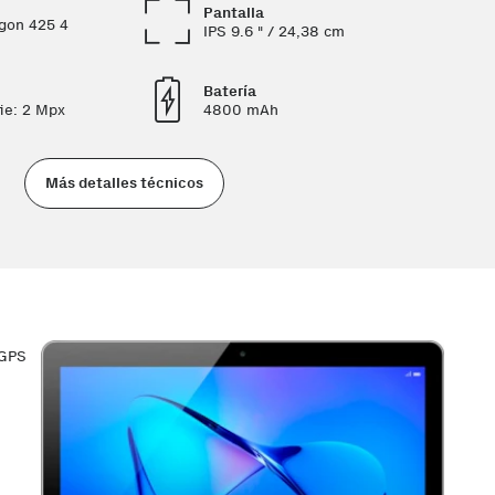
Pantalla
gon 425 4
IPS 9.6 " / 24,38 cm
Batería
fie: 2 Mpx
4800 mAh
Más detalles técnicos
 GPS