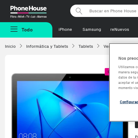
Phonehouse
Todo
iPhone
Samsung
reNuevos
Inicio
Informática y Tablets
Tablets
Ver todas
Hu
Nos preoc
Utilizamos c
Coste + 1€
manera segur
datos de la 
aceptar el u
momento vis
Configura
O
P