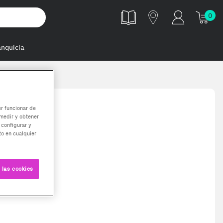
0
anquicia
er funcionar de
medir y obtener
 configurar y
o en cualquier
 las cookies