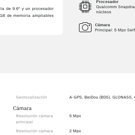
Procesador
Qualcomm Snapdra
la de 9.6" y un procesador
núcleos
GB de memoria ampliables
Cámara
Principal: 5 Mpx Sel
Geolocalización
A-GPS, BeiDou (BDS), GLONASS,
Cámara
Resolución cámara
5 Mpx
principal
Resolución cámara
2 Mpx