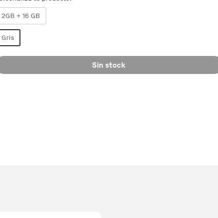
2GB + 16 GB
Gris
Sin stock