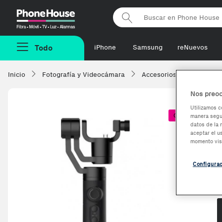
Phonehouse
Todo
iPhone
Samsung
reNuevos
Inicio
Fotografía y Videocámara
Accesorios
Tripodes
Nos preoc
Utilizamos c
Coste + 1€
manera segur
datos de la 
aceptar el u
momento vis
Configura
O