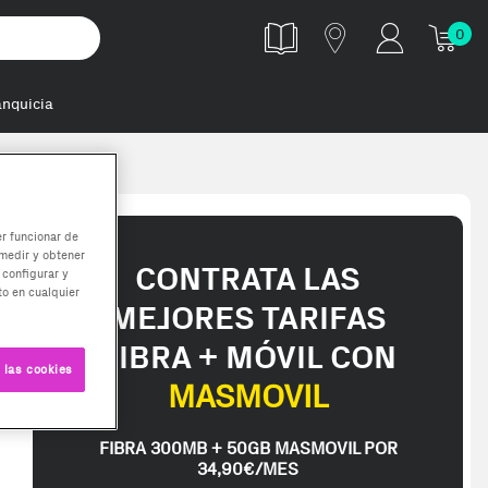
0
anquicia
ra Cámara KM0
er funcionar de
medir y obtener
CONTRATA LAS
 configurar y
o en cualquier
MEJORES TARIFAS
FIBRA + MÓVIL CON
 las cookies
MASMOVIL
FIBRA 300MB + 50GB MASMOVIL POR
34,90€/MES